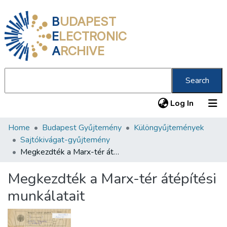
B
UDAPEST
E
LECTRONIC
A
RCHIVE
Search
(current
Log In
Home
Budapest Gyűjtemény
Különgyűjtemények
Communities & Collections
Sajtókivágat-gyűjtemény
All of DSpace
Megkezdték a Marx-tér átépítési munkálatait
Statistics
Megkezdték a Marx-tér átépítési
About us
munkálatait