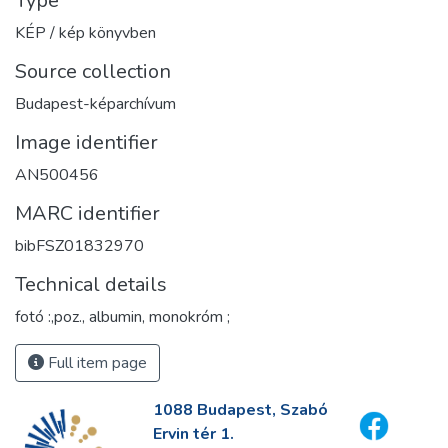
Type
KÉP / kép könyvben
Source collection
Budapest-képarchívum
Image identifier
AN500456
MARC identifier
bibFSZ01832970
Technical details
fotó :,poz., albumin, monokróm ;
Full item page
1088 Budapest, Szabó
Ervin tér 1.