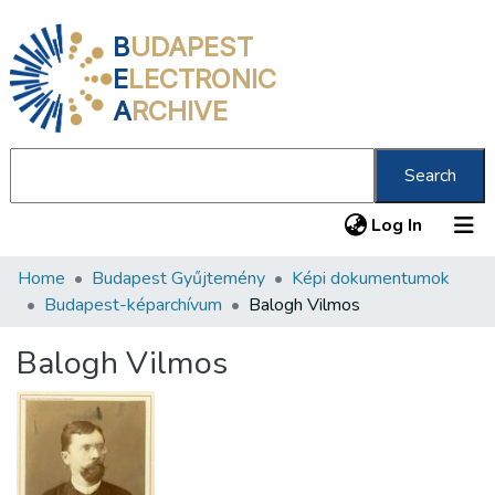
B
UDAPEST
E
LECTRONIC
A
RCHIVE
Search
(current
Log In
Home
Budapest Gyűjtemény
Képi dokumentumok
Communities & Collections
Budapest-képarchívum
Balogh Vilmos
All of DSpace
Balogh Vilmos
Statistics
About us