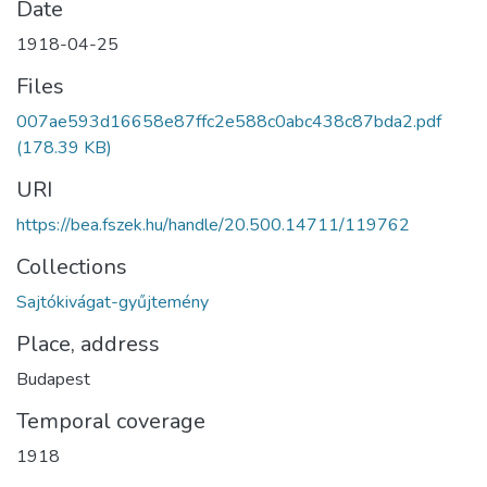
Date
1918-04-25
Files
007ae593d16658e87ffc2e588c0abc438c87bda2.pdf
(178.39 KB)
URI
https://bea.fszek.hu/handle/20.500.14711/119762
Collections
Sajtókivágat-gyűjtemény
Place, address
Budapest
Temporal coverage
1918