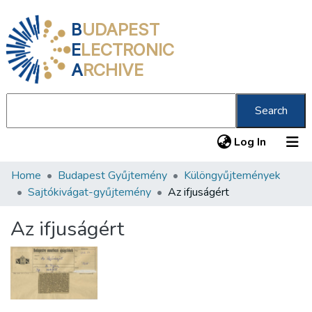
B
UDAPEST
E
LECTRONIC
A
RCHIVE
Search
(current
Log In
Home
Budapest Gyűjtemény
Különgyűjtemények
Communities & Collections
Sajtókivágat-gyűjtemény
Az ifjuságért
All of DSpace
Az ifjuságért
Statistics
About us