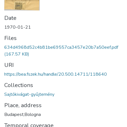
Date
1970-01-21
Files
634d4968d52c4b81be69557ca3457e20b7a50eef.pdf
(167.57 KB)
URI
https://bea.fszek.hu/handle/20.500.14711/118640
Collections
Sajtókivágat-gyűjtemény
Place, address
Budapest;Bologna
Temporal coverage