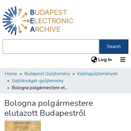
B
UDAPEST
E
LECTRONIC
A
RCHIVE
Search
(current
Log In
Home
Budapest Gyűjtemény
Különgyűjtemények
Communities & Collections
Sajtókivágat-gyűjtemény
All of DSpace
Bologna polgármestere elutazott Budapestről
Statistics
Bologna polgármestere
About us
elutazott Budapestről