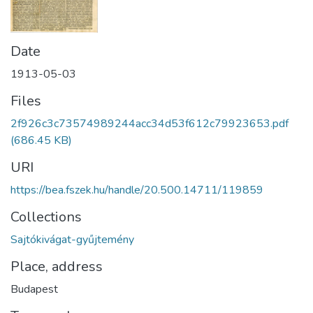
Date
1913-05-03
Files
2f926c3c73574989244acc34d53f612c79923653.pdf
(686.45 KB)
URI
https://bea.fszek.hu/handle/20.500.14711/119859
Collections
Sajtókivágat-gyűjtemény
Place, address
Budapest