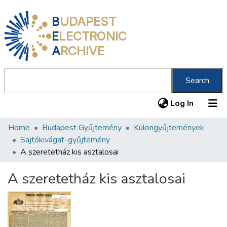
B
UDAPEST
E
LECTRONIC
A
RCHIVE
Search
(current
Log In
Home
Budapest Gyűjtemény
Különgyűjtemények
Communities & Collections
Sajtókivágat-gyűjtemény
All of DSpace
A szeretetház kis asztalosai
Statistics
A szeretetház kis asztalosai
About us