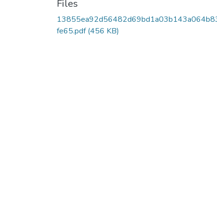
Files
13855ea92d56482d69bd1a03b143a064b8
fe65.pdf
(456 KB)