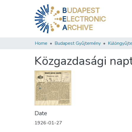
B
UDAPEST
E
LECTRONIC
A
RCHIVE
Home
Budapest Gyűjtemény
Különgyűjt
Közgazdasági nap
Date
1926-01-27