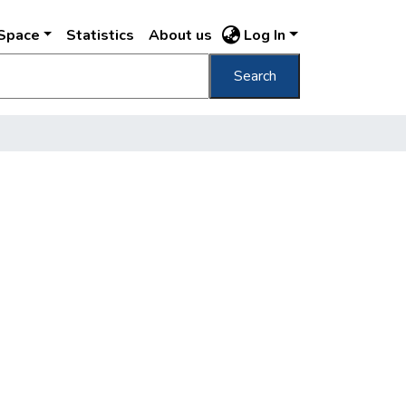
DSpace
Statistics
About us
Log In
Search