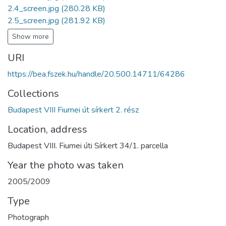
2.4_screen.jpg
(280.28 KB)
2.5_screen.jpg
(281.92 KB)
Show more
URI
https://bea.fszek.hu/handle/20.500.14711/64286
Collections
Budapest VIII Fiumei út sírkert 2. rész
Location, address
Budapest VIII. Fiumei úti Sírkert 34/1. parcella
Year the photo was taken
2005/2009
Type
Photograph