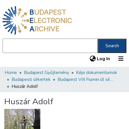
B
UDAPEST
E
LECTRONIC
A
RCHIVE
Search
(current
Log In
Home
Budapest Gyűjtemény
Képi dokumentumok
Communities & Collections
Budapesti sírkertek
Budapest VIII Fiumei út sírkert 2. rész
All of DSpace
Huszár Adolf
Statistics
Huszár Adolf
About us