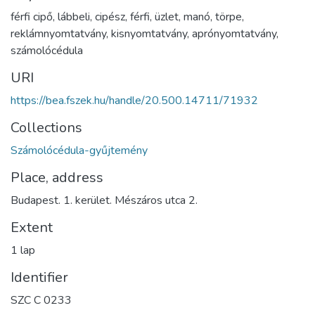
férfi cipő
,
lábbeli
,
cipész
,
férfi
,
üzlet
,
manó
,
törpe
,
reklámnyomtatvány
,
kisnyomtatvány
,
aprónyomtatvány
,
számolócédula
URI
https://bea.fszek.hu/handle/20.500.14711/71932
Collections
Számolócédula-gyűjtemény
Place, address
Budapest. 1. kerület. Mészáros utca 2.
Extent
1 lap
Identifier
SZC C 0233