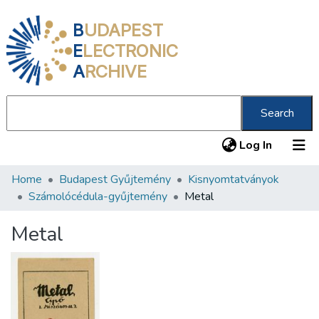
B
UDAPEST
E
LECTRONIC
A
RCHIVE
Search
(current
Log In
Home
Budapest Gyűjtemény
Kisnyomtatványok
Communities & Collections
Számolócédula-gyűjtemény
Metal
All of DSpace
Metal
Statistics
About us