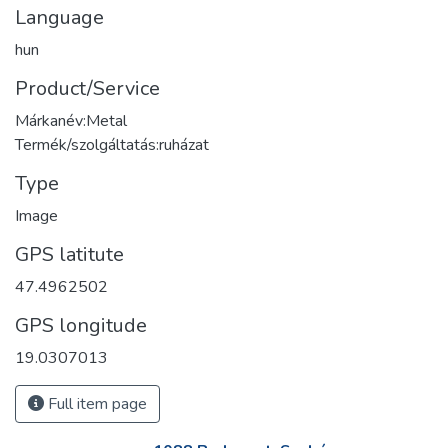
Language
hun
Product/Service
Márkanév:Metal
Termék/szolgáltatás:ruházat
Type
Image
GPS latitute
47.4962502
GPS longitude
19.0307013
Full item page