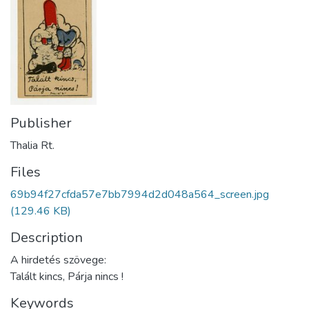
Publisher
Thalia Rt.
Files
69b94f27cfda57e7bb7994d2d048a564_screen.jpg
(129.46 KB)
Description
A hirdetés szövege:
Talált kincs, Párja nincs !
Keywords