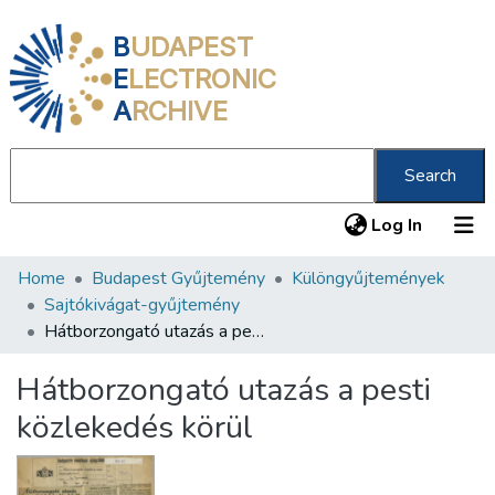
B
UDAPEST
E
LECTRONIC
A
RCHIVE
Search
(current
Log In
Home
Budapest Gyűjtemény
Különgyűjtemények
Communities & Collections
Sajtókivágat-gyűjtemény
All of DSpace
Hátborzongató utazás a pesti közlekedés körül
Statistics
Hátborzongató utazás a pesti
About us
közlekedés körül