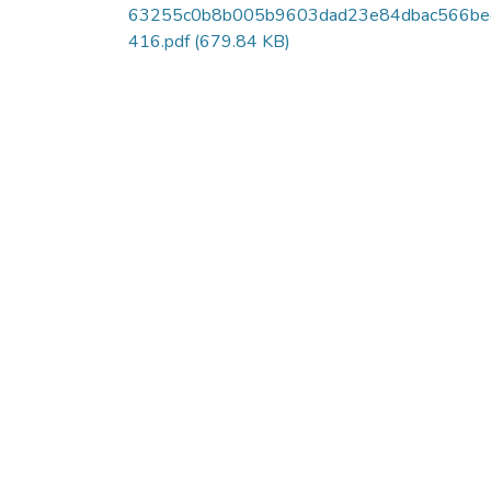
63255c0b8b005b9603dad23e84dbac566b
416.pdf
(679.84 KB)