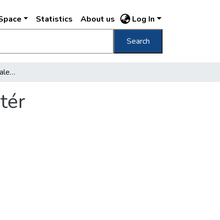
DSpace
Statistics
About us
Log In
Search
Die neue Telephonzentrale auf dem Széna-tér
tér