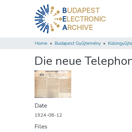
B
UDAPEST
E
LECTRONIC
A
RCHIVE
Home
Budapest Gyűjtemény
Különgyűjt
Die neue Telephon
Date
1924-08-12
Files