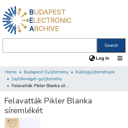
B
UDAPEST
E
LECTRONIC
A
RCHIVE
Search
(current
Log In
Home
Budapest Gyűjtemény
Különgyűjtemények
Communities & Collections
Sajtókivágat-gyűjtemény
All of DSpace
Felavatták Pikler Blanka síremlékét
Statistics
Felavatták Pikler Blanka
About us
síremlékét