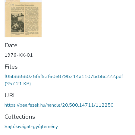
Date
1976-XX-01
Files
f05b8858025f5f93f60e879b214a1107bcb8c222.pdf
(357.21 KB)
URI
https://bea.fszek.hu/handle/20.500.14711/112250
Collections
Sajtókivágat-gyűjtemény