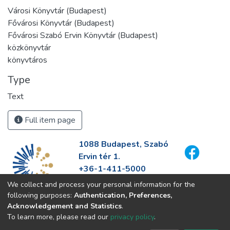
Városi Könyvtár (Budapest)
Fővárosi Könyvtár (Budapest)
Fővárosi Szabó Ervin Könyvtár (Budapest)
közkönyvtár
könyvtáros
Type
Text
Full item page
1088 Budapest, Szabó
Ervin tér 1.
+36-1-411-5000
info@fszek.hu
We collect and process your personal information for the
https://fszek.hu
following purposes:
Authentication, Preferences,
Acknowledgement and Statistics
.
To learn more, please read our
privacy policy
.