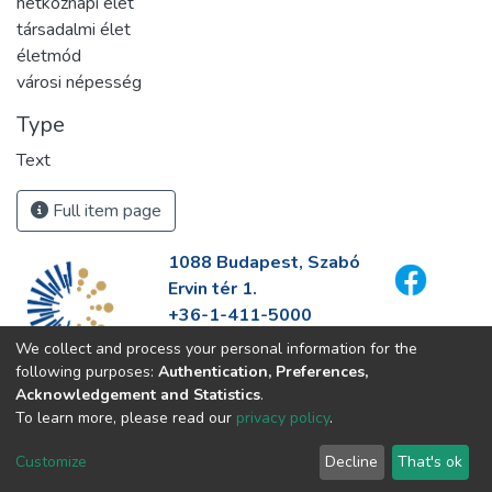
hétköznapi élet
társadalmi élet
életmód
városi népesség
Type
Text
Full item page
1088 Budapest, Szabó
Ervin tér 1.
+36-1-411-5000
info@fszek.hu
We collect and process your personal information for the
https://fszek.hu
following purposes:
Authentication, Preferences,
Acknowledgement and Statistics
.
To learn more, please read our
privacy policy
.
Customize
Decline
That's ok