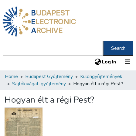
B
UDAPEST
E
LECTRONIC
A
RCHIVE
Search
(current
Log In
Home
Budapest Gyűjtemény
Különgyűjtemények
Communities & Collections
Sajtókivágat-gyűjtemény
Hogyan élt a régi Pest?
All of DSpace
Hogyan élt a régi Pest?
Statistics
About us