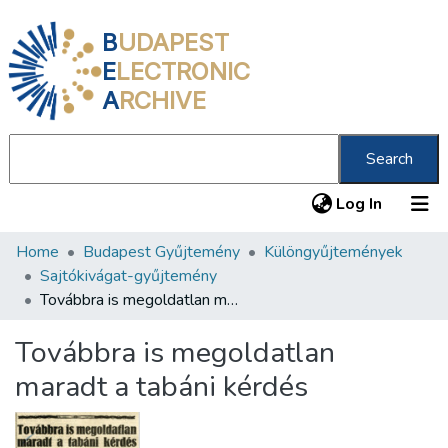
B
UDAPEST
E
LECTRONIC
A
RCHIVE
Search
(current
Log In
Home
Budapest Gyűjtemény
Különgyűjtemények
Communities & Collections
Sajtókivágat-gyűjtemény
All of DSpace
Továbbra is megoldatlan maradt a tabáni kérdés
Statistics
Továbbra is megoldatlan
About us
maradt a tabáni kérdés