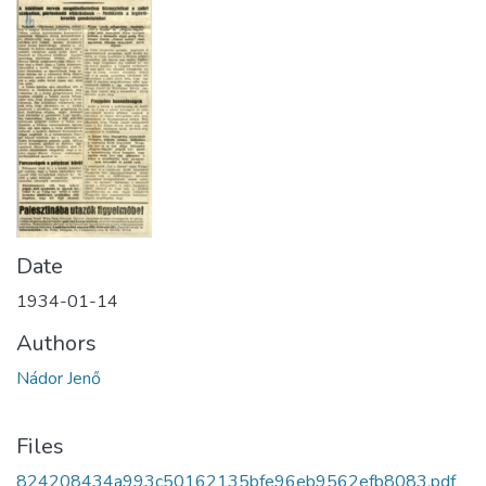
Date
1934-01-14
Authors
Nádor Jenő
Files
824208434a993c50162135bfe96eb9562efb8083.pdf