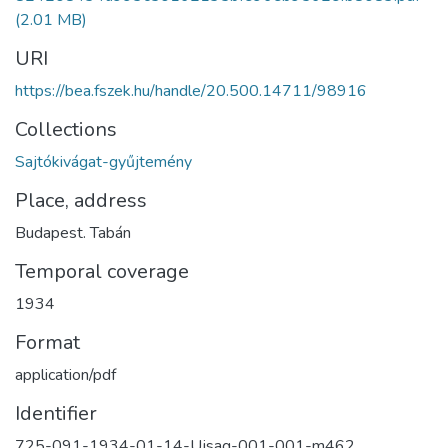
(2.01 MB)
URI
https://bea.fszek.hu/handle/20.500.14711/98916
Collections
Sajtókivágat-gyűjtemény
Place, address
Budapest. Tabán
Temporal coverage
1934
Format
application/pdf
Identifier
725-091-1934-01-14-Ujsag-001-001-m462