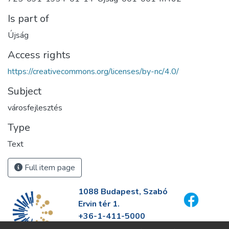
Is part of
Újság
Access rights
https://creativecommons.org/licenses/by-nc/4.0/
Subject
városfejlesztés
Type
Text
Full item page
1088 Budapest, Szabó
Ervin tér 1.
+36-1-411-5000
info@fszek.hu