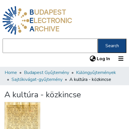
B
UDAPEST
E
LECTRONIC
A
RCHIVE
Search
(current
Log In
Home
Budapest Gyűjtemény
Különgyűjtemények
Communities & Collections
Sajtókivágat-gyűjtemény
A kultúra - közkincse
All of DSpace
A kultúra - közkincse
Statistics
About us