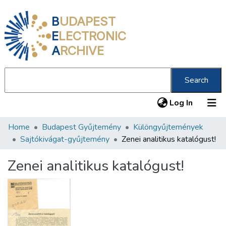
B
UDAPEST
E
LECTRONIC
A
RCHIVE
Search
(current
Log In
Home
Budapest Gyűjtemény
Különgyűjtemények
Communities & Collections
Sajtókivágat-gyűjtemény
Zenei analitikus katalógust!
All of DSpace
Zenei analitikus katalógust!
Statistics
About us