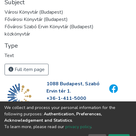
Subject
Városi Könyvtár (Budapest)
Fővárosi Könyvtár (Budapest)
Fővárosi Szabó Ervin Könyvtár (Budapest)
közkönyvtár
Type
Text
Full item page
1088 Budapest, Szabó
Ervin tér 1.
+36-1-411-5000
info@fszek.hu
We collect and process your personal information for the
https://fszek.hu
following purposes:
Authentication, Preferences,
Acknowledgement and Statistics
.
To learn more, please read our
privacy policy
.