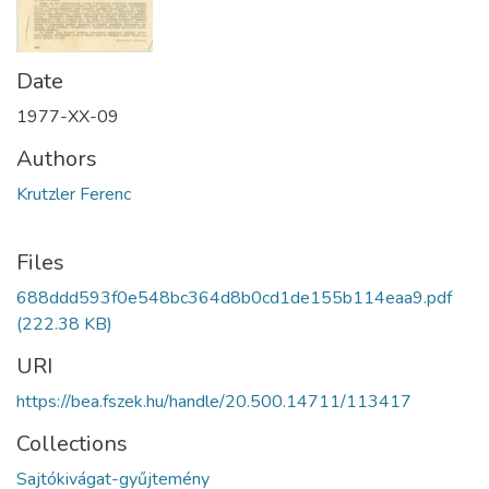
Date
1977-XX-09
Authors
Krutzler Ferenc
Files
688ddd593f0e548bc364d8b0cd1de155b114eaa9.pdf
(222.38 KB)
URI
https://bea.fszek.hu/handle/20.500.14711/113417
Collections
Sajtókivágat-gyűjtemény