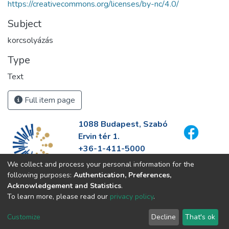
https://creativecommons.org/licenses/by-nc/4.0/
Subject
korcsolyázás
Type
Text
Full item page
1088 Budapest, Szabó
Ervin tér 1.
+36-1-411-5000
info@fszek.hu
We collect and process your personal information for the
https://fszek.hu
following purposes:
Authentication, Preferences,
Acknowledgement and Statistics
.
To learn more, please read our
privacy policy
.
Customize
Decline
That's ok