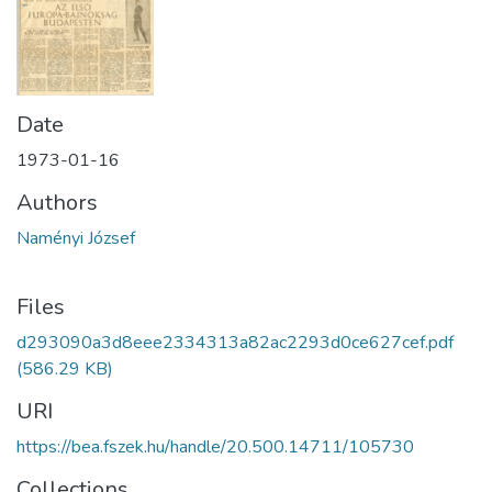
Date
1973-01-16
Authors
Naményi József
Files
d293090a3d8eee2334313a82ac2293d0ce627cef.pdf
(586.29 KB)
URI
https://bea.fszek.hu/handle/20.500.14711/105730
Collections