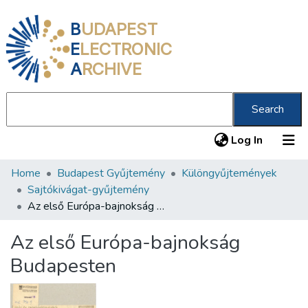
B
UDAPEST
E
LECTRONIC
A
RCHIVE
Search
(current
Log In
Home
Budapest Gyűjtemény
Különgyűjtemények
Communities & Collections
Sajtókivágat-gyűjtemény
All of DSpace
Az első Európa-bajnokság Budapesten
Statistics
Az első Európa-bajnokság
About us
Budapesten