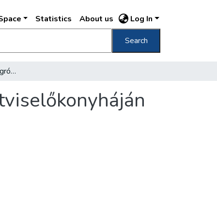
DSpace
Statistics
About us
Log In
Search
Nyolc korona egy ebéd gróf Apponyiné tisztviselőkonyháján
tviselőkonyháján