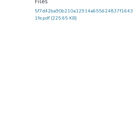
Files
5f7d42ba90b210a12914a655624837f164
1fe.pdf
(225.65 KB)