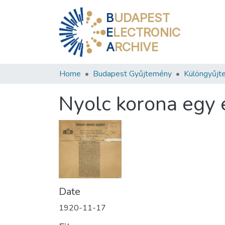
B
UDAPEST
E
LECTRONIC
A
RCHIVE
Home
Budapest Gyűjtemény
Különgyűjt
Nyolc korona egy 
Date
1920-11-17