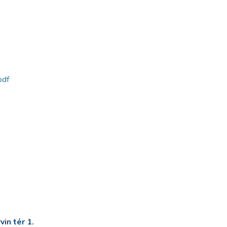
pdf
in tér 1.