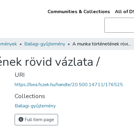
Communities & Collections
All of 
emények
Ballagi-gyűjtemény
A munka történetének rövid vázlata /
nek rövid vázlata /
URI
https://bea.fszek.hu/handle/20.500.14711/176525
Collections
Ballagi-gyűjtemény
Full item page