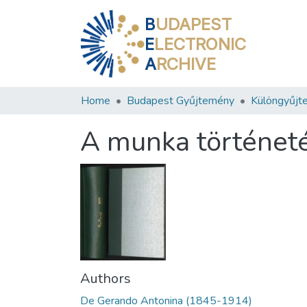
B
UDAPEST
E
LECTRONIC
A
RCHIVE
Home
Budapest Gyűjtemény
Különgyűjt
A munka történeté
Authors
De Gerando Antonina (1845-1914)