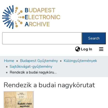
B
UDAPEST
E
LECTRONIC
A
RCHIVE
Search
(current
Log In
Home
Budapest Gyűjtemény
Különgyűjtemények
Communities & Collections
Sajtókivágat-gyűjtemény
All of DSpace
Rendezik a budai nagykörutat
Statistics
Rendezik a budai nagykörutat
About us