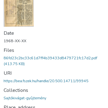
Date
1968-XX-XX
Files
86fd23c2bc33c61d7ff4b39433d8479721fc17d2.pdf
(413.75 KB)
URI
https://bea.fszek.hu/handle/20.500.14711/99945
Collections
Sajtókivágat-gyűjtemény
Place, address