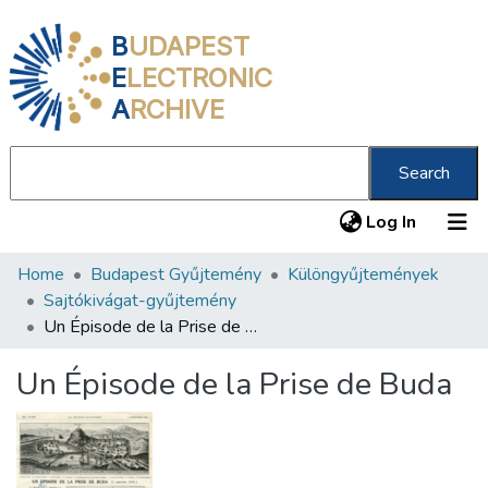
B
UDAPEST
E
LECTRONIC
A
RCHIVE
Search
(current
Log In
Home
Budapest Gyűjtemény
Különgyűjtemények
Communities & Collections
Sajtókivágat-gyűjtemény
All of DSpace
Un Épisode de la Prise de Buda
Statistics
Un Épisode de la Prise de Buda
About us