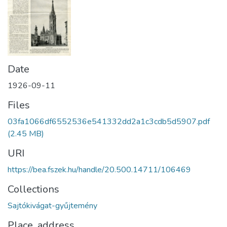
Date
1926-09-11
Files
03fa1066df6552536e541332dd2a1c3cdb5d5907.pdf
(2.45 MB)
URI
https://bea.fszek.hu/handle/20.500.14711/106469
Collections
Sajtókivágat-gyűjtemény
Place, address