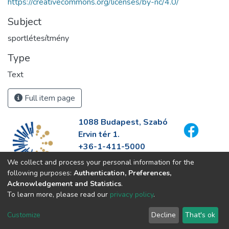
https://creativecommons.org/licenses/by-nc/4.0/
Subject
sportlétesítmény
Type
Text
Full item page
1088 Budapest, Szabó
Ervin tér 1.
+36-1-411-5000
info@fszek.hu
We collect and process your personal information for the
https://fszek.hu
following purposes:
Authentication, Preferences,
Acknowledgement and Statistics
.
To learn more, please read our
privacy policy
.
Customize
Decline
That's ok