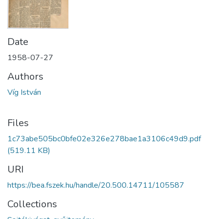
Date
1958-07-27
Authors
Víg István
Files
1c73abe505bc0bfe02e326e278bae1a3106c49d9.pdf
(519.11 KB)
URI
https://bea.fszek.hu/handle/20.500.14711/105587
Collections