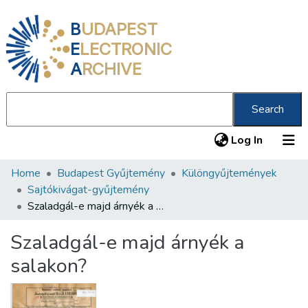
B
UDAPEST
E
LECTRONIC
A
RCHIVE
Search
(current
Log In
Home
Budapest Gyűjtemény
Különgyűjtemények
Communities & Collections
Sajtókivágat-gyűjtemény
All of DSpace
Szaladgál-e majd árnyék a salakon?
Statistics
Szaladgál-e majd árnyék a
About us
salakon?