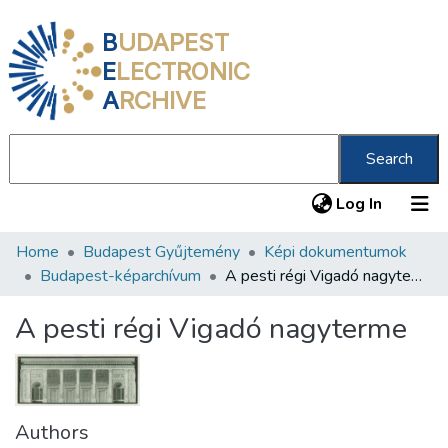
B
UDAPEST
E
LECTRONIC
A
RCHIVE
Search
(current
Log In
Home
Budapest Gyűjtemény
Képi dokumentumok
Communities & Collections
Budapest-képarchívum
A pesti régi Vigadó nagyterme
All of DSpace
A pesti régi Vigadó nagyterme
Statistics
About us
Authors