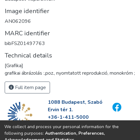
Image identifier
AN062096
MARC identifier
bibFSZ01497763
Technical details
[Grafika]
grafikai ábrázolás :,poz., nyomtatott reprodukció, monokróm ;
Full item page
1088 Budapest, Szabó
Ervin tér 1.
+36-1-411-5000
info@fszek.hu
We collect and process your personal information for the
https://fszek.hu
following purposes:
Authentication, Preferences,
Acknowledgement and Statistics
.