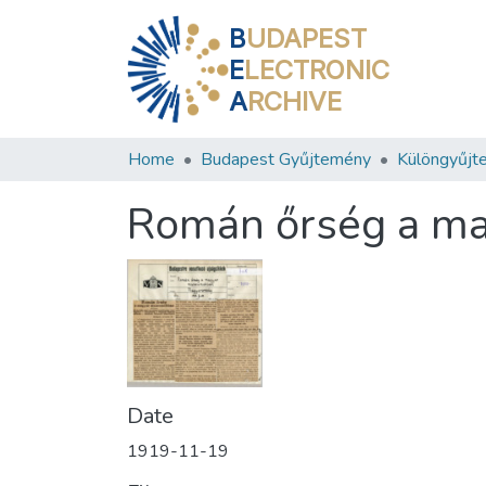
B
UDAPEST
E
LECTRONIC
A
RCHIVE
Home
Budapest Gyűjtemény
Különgyűjt
Román őrség a m
Date
1919-11-19