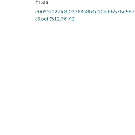
Files
e0093f027fc8f02364a8b4e10df68578e58
c6.pdf
(512.76 KB)