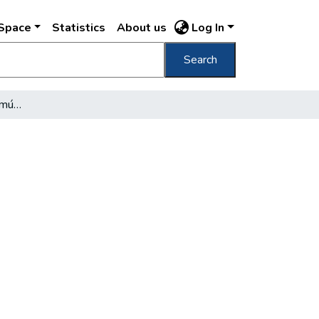
DSpace
Statistics
About us
Log In
Search
Román őrség a magyar múzeumokban