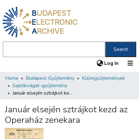
B
UDAPEST
E
LECTRONIC
A
RCHIVE
Search
(current
Log In
Home
Budapest Gyűjtemény
Különgyűjtemények
Communities & Collections
Sajtókivágat-gyűjtemény
All of DSpace
Január elsején sztrájkot kezd az Operaház zenekara
Statistics
Január elsején sztrájkot kezd az
About us
Operaház zenekara