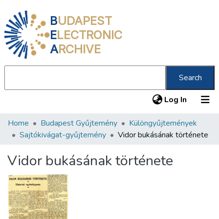
B
UDAPEST
E
LECTRONIC
A
RCHIVE
Search
(current
Log In
Home
Budapest Gyűjtemény
Különgyűjtemények
Communities & Collections
Sajtókivágat-gyűjtemény
Vidor bukásának története
All of DSpace
Vidor bukásának története
Statistics
About us