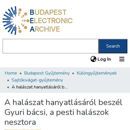
B
UDAPEST
E
LECTRONIC
A
RCHIVE
Search
(current
Log In
Home
Budapest Gyűjtemény
Különgyűjtemények
Communities & Collections
Sajtókivágat-gyűjtemény
All of DSpace
A halászat hanyatlásáról beszél Gyuri bácsi, a pesti halászok nesztora
Statistics
A halászat hanyatlásáról beszél
About us
Gyuri bácsi, a pesti halászok
nesztora