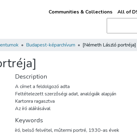
Communities & Collections
All of 
mentumok
Budapest-képarchívum
[Németh László portréja]
rtréja]
Description
A címet a feldolgozó adta
Feltételezett szerzőségi adat, analógiák alapján
Kartonra ragasztva
Az író aláírásával
Keywords
író
,
belső felvétel
,
műtermi portré
,
1930-as évek