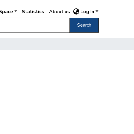
DSpace
Statistics
About us
Log In
Search