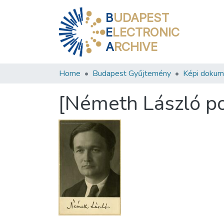
B
UDAPEST
E
LECTRONIC
A
RCHIVE
Home
Budapest Gyűjtemény
Képi doku
[Németh László po