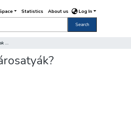
DSpace
Statistics
About us
Log In
Search
Mennyi szavazatot kaptak a megválsztott városatyák?
árosatyák?