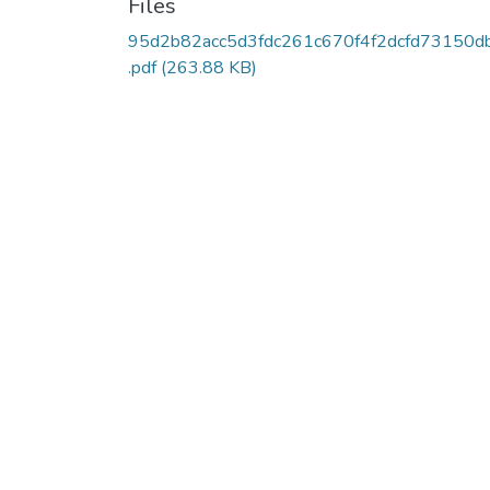
Files
95d2b82acc5d3fdc261c670f4f2dcfd73150d
.pdf
(263.88 KB)