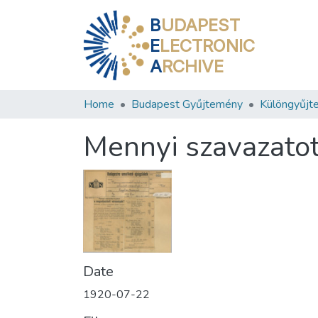
B
UDAPEST
E
LECTRONIC
A
RCHIVE
Home
Budapest Gyűjtemény
Különgyűjt
Mennyi szavazatot
Date
1920-07-22