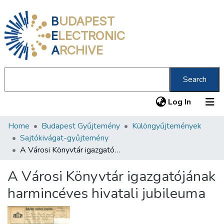
B
UDAPEST
E
LECTRONIC
A
RCHIVE
Search
(current
Log In
Home
Budapest Gyűjtemény
Különgyűjtemények
Communities & Collections
Sajtókivágat-gyűjtemény
All of DSpace
A Városi Könyvtár igazgatójának harmincéves hivatali jubileuma
Statistics
A Városi Könyvtár igazgatójának
About us
harmincéves hivatali jubileuma