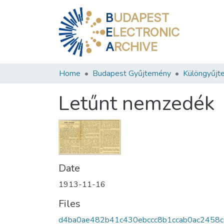
B
UDAPEST
E
LECTRONIC
A
RCHIVE
Home
Budapest Gyűjtemény
Különgyűjt
Letűnt nemzedék
Date
1913-11-16
Files
d4ba0ae482b41c430ebccc8b1ccab0ac2458