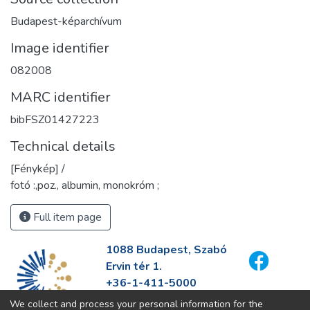
Budapest-képarchívum
Image identifier
082008
MARC identifier
bibFSZ01427223
Technical details
[Fénykép] /
fotó :,poz., albumin, monokróm ;
Full item page
1088 Budapest, Szabó
Ervin tér 1.
+36-1-411-5000
info@fszek.hu
We collect and process your personal information for the