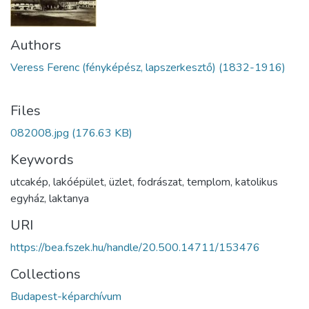
Authors
Veress Ferenc (fényképész, lapszerkesztő) (1832-1916)
Files
082008.jpg
(176.63 KB)
Keywords
utcakép
,
lakóépület
,
üzlet
,
fodrászat
,
templom
,
katolikus
egyház
,
laktanya
URI
https://bea.fszek.hu/handle/20.500.14711/153476
Collections
Budapest-képarchívum