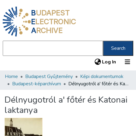
B
UDAPEST
E
LECTRONIC
A
RCHIVE
Search
(current
Log In
Home
Budapest Gyűjtemény
Képi dokumentumok
Communities & Collections
Budapest-képarchívum
Délnyugotról a' főtér és Katonai laktanya
All of DSpace
Délnyugotról a' főtér és Katonai
Statistics
laktanya
About us