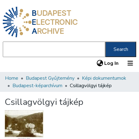
B
UDAPEST
E
LECTRONIC
A
RCHIVE
Search
(current
Log In
Home
Budapest Gyűjtemény
Képi dokumentumok
Communities & Collections
Budapest-képarchívum
Csillagvölgyi tájkép
All of DSpace
Csillagvölgyi tájkép
Statistics
About us