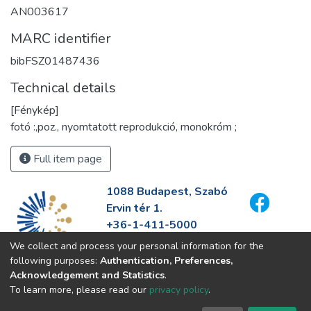
AN003617
MARC identifier
bibFSZ01487436
Technical details
[Fénykép]
fotó :,poz., nyomtatott reprodukció, monokróm ;
Full item page
1088 Budapest, Szabó
Ervin tér 1.
+36-1-411-5000
info@fszek.hu
We collect and process your personal information for the
https://fszek.hu
following purposes:
Authentication, Preferences,
Acknowledgement and Statistics
.
To learn more, please read our
privacy policy
.