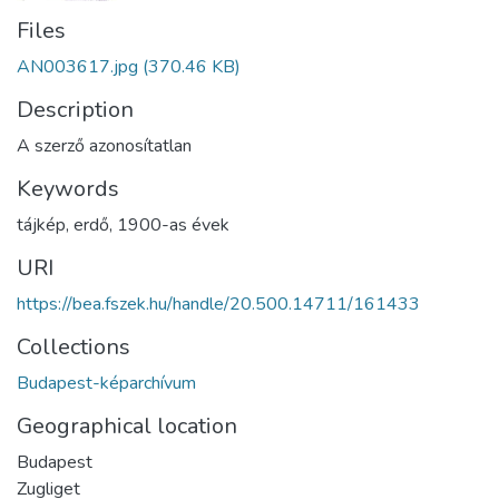
Files
AN003617.jpg
(370.46 KB)
Description
A szerző azonosítatlan
Keywords
tájkép
,
erdő
,
1900-as évek
URI
https://bea.fszek.hu/handle/20.500.14711/161433
Collections
Budapest-képarchívum
Geographical location
Budapest
Zugliget