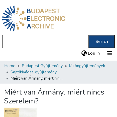
B
UDAPEST
E
LECTRONIC
A
RCHIVE
Search
(current
Log In
Home
Budapest Gyűjtemény
Különgyűjtemények
Communities & Collections
Sajtókivágat-gyűjtemény
All of DSpace
Miért van Ármány, miért nincs Szerelem?
Statistics
Miért van Ármány, miért nincs
About us
Szerelem?