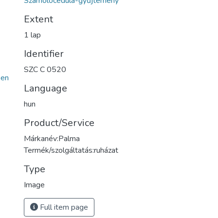
Számolócédula-gyűjtemény
Extent
1 lap
Identifier
SZC C 0520
een
Language
hun
Product/Service
Márkanév:Palma
Termék/szolgáltatás:ruházat
Type
Image
Full item page