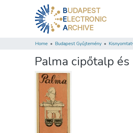
B
UDAPEST
E
LECTRONIC
A
RCHIVE
Home
Budapest Gyűjtemény
Kisnyomtat
Palma cipőtalp és