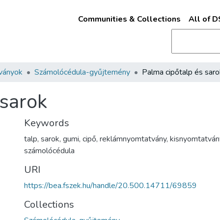
Communities & Collections
All of 
ványok
Számolócédula-gyűjtemény
Palma cipőtalp és saro
 sarok
Keywords
talp
,
sarok
,
gumi
,
cipő
,
reklámnyomtatvány
,
kisnyomtatván
számolócédula
URI
https://bea.fszek.hu/handle/20.500.14711/69859
Collections