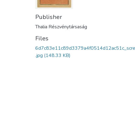
Publisher
Thalia Részvénytársaság
Files
6d7c83e11c89d3379a4f0514d12ac51c_scr
.jpg
(148.33 KB)