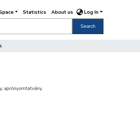
DSpace
Statistics
About us
Log In
Search
k
y
,
aprónyomtatvány
,