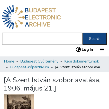
B
UDAPEST
E
LECTRONIC
A
RCHIVE
Search
(current
Log In
Home
Budapest Gyűjtemény
Képi dokumentumok
Communities & Collections
Budapest-képarchívum
[A Szent István szobor avatása, 1906. május 21.]
All of DSpace
[A Szent István szobor avatása,
Statistics
1906. május 21.]
About us