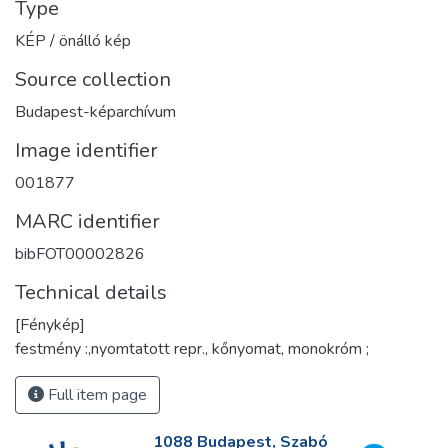
Type
KÉP / önálló kép
Source collection
Budapest-képarchívum
Image identifier
001877
MARC identifier
bibFOT00002826
Technical details
[Fénykép]
festmény :,nyomtatott repr., kőnyomat, monokróm ;
Full item page
1088 Budapest, Szabó