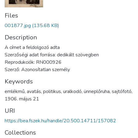
Files
001877.jpg
(135.68 KB)
Description
A címet a feldolgozó adta
Szerzőségi adat forrása: dedikált szövegben
Reprodukciók: RN000926
Szerző: Azonosítatlan személy
Keywords
emlékmű
,
avatás
,
politikus
,
uralkodó
,
ünneplőruha
,
sajtófotó
,
1906. május 21
URI
https://bea.fszek.hu/handle/20.500.14711/157082
Collections