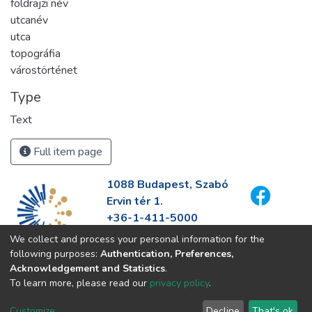
földrajzi név
utcanév
utca
topográfia
várostörténet
Type
Text
Full item page
1088 Budapest, Szabó
Ervin tér 1.
+36-1-411-5000
info@fszek.hu
We collect and process your personal information for the
https://fszek.hu
following purposes:
Authentication, Preferences,
Acknowledgement and Statistics
.
To learn more, please read our
privacy policy
.
Customize
Decline
That's ok