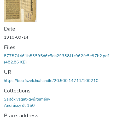
Date
1910-09-14
Files
877874461b83595d6c5da29388f1c962fe5e97b2.pdf
(482.86 KB)
URI
https://bea.fszek.hu/handle/20.500.14711/100210
Collections
Sajtókivágat-gyűjtemény
Andrássy út 150
Place, address