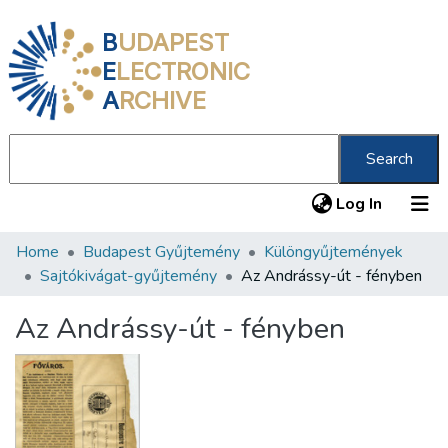
B
UDAPEST
E
LECTRONIC
A
RCHIVE
Search
(current
Log In
Home
Budapest Gyűjtemény
Különgyűjtemények
Communities & Collections
Sajtókivágat-gyűjtemény
Az Andrássy-út - fényben
All of DSpace
Az Andrássy-út - fényben
Statistics
About us