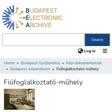
B
UDAPEST
E
LECTRONIC
A
RCHIVE
Search
(current
Log In
Home
Budapest Gyűjtemény
Képi dokumentumok
Communities & Collections
Budapest-képarchívum
Fiúfoglalkoztató-műhely
All of DSpace
Fiúfoglalkoztató-műhely
Statistics
About us