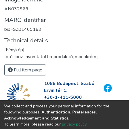
AN032969
MARC identifier
bibFSZ01469169
Technical details
[Fénykép]
fotó :,poz., nyomtatott reprodukció, monokróm ;
Full item page
1088 Budapest, Szabó
Ervin tér 1.
+36-1-411-5000
info@fszek.hu
We collect and process your personal information for the
https://fszek.hu
following purposes:
Authentication, Preferences,
Acknowledgement and Statistics
.
To learn more, please read our
privacy policy
.