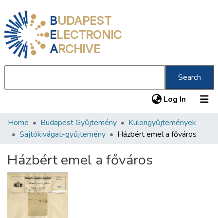
B
UDAPEST
E
LECTRONIC
A
RCHIVE
Search
(current
Log In
Home
Budapest Gyűjtemény
Különgyűjtemények
Communities & Collections
Sajtókivágat-gyűjtemény
Házbért emel a főváros
All of DSpace
Házbért emel a főváros
Statistics
About us