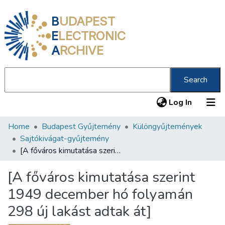
B
UDAPEST
E
LECTRONIC
A
RCHIVE
Search
(current
Log In
Home
Budapest Gyűjtemény
Különgyűjtemények
Communities & Collections
Sajtókivágat-gyűjtemény
All of DSpace
[A főváros kimutatása szerint 1949 december hó folyamán 298 új lakást adtak át]
Statistics
[A főváros kimutatása szerint
About us
1949 december hó folyamán
298 új lakást adtak át]