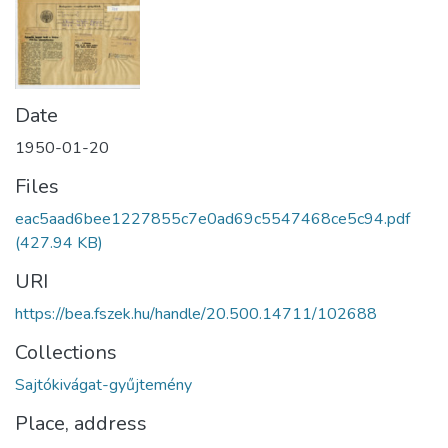
Date
1950-01-20
Files
eac5aad6bee1227855c7e0ad69c5547468ce5c94.pdf
(427.94 KB)
URI
https://bea.fszek.hu/handle/20.500.14711/102688
Collections
Sajtókivágat-gyűjtemény
Place, address