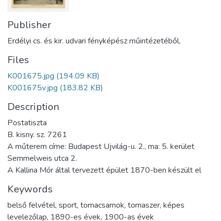
Publisher
Erdélyi cs. és kir. udvari fényképész műintézetéből,
Files
K001675.jpg
(194.09 KB)
K001675v.jpg
(183.82 KB)
Description
Postatiszta
B. kisny. sz. 7261
A műterem címe: Budapest Ujvilág-u. 2., ma: 5. kerület
Semmelweis utca 2.
A Kallina Mór által tervezett épület 1870-ben készült el
Keywords
belső felvétel
,
sport
,
tornacsarnok
,
tornaszer
,
képes
levelezőlap
,
1890-es évek
,
1900-as évek