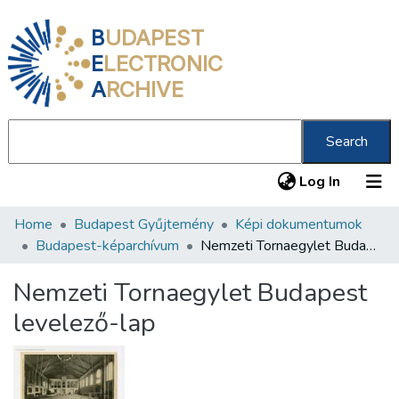
B
UDAPEST
E
LECTRONIC
A
RCHIVE
Search
(current
Log In
Home
Budapest Gyűjtemény
Képi dokumentumok
Communities & Collections
Budapest-képarchívum
Nemzeti Tornaegylet Budapest levelező-lap
All of DSpace
Nemzeti Tornaegylet Budapest
Statistics
levelező-lap
About us