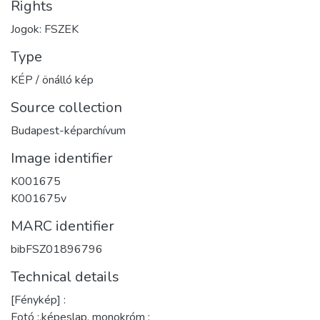
Rights
Jogok: FSZEK
Type
KÉP / önálló kép
Source collection
Budapest-képarchívum
Image identifier
K001675
K001675v
MARC identifier
bibFSZ01896796
Technical details
[Fénykép] :
Fotó :,képeslap, monokróm ;