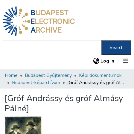
B
UDAPEST
E
LECTRONIC
A
RCHIVE
Search
(current
Log In
Home
Budapest Gyűjtemény
Képi dokumentumok
Communities & Collections
Budapest-képarchívum
[Gróf Andrássy és gróf Almásy Pálné]
All of DSpace
[Gróf Andrássy és gróf Almásy
Statistics
Pálné]
About us