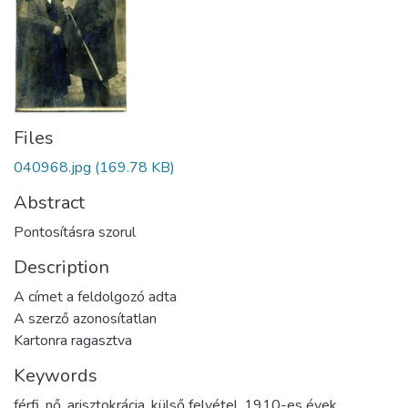
Files
040968.jpg
(169.78 KB)
Abstract
Pontosításra szorul
Description
A címet a feldolgozó adta
A szerző azonosítatlan
Kartonra ragasztva
Keywords
férfi
,
nő
,
arisztokrácia
,
külső felvétel
,
1910-es évek