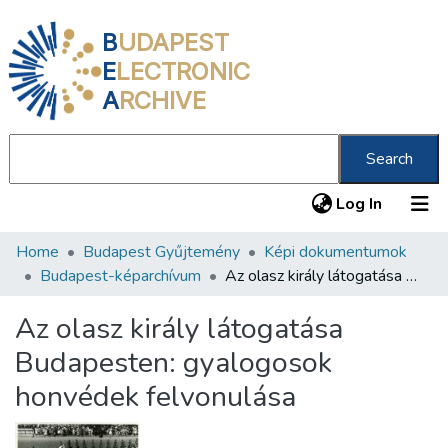
B
UDAPEST
E
LECTRONIC
A
RCHIVE
Search
(current
Log In
Home
Budapest Gyűjtemény
Képi dokumentumok
Communities & Collections
Budapest-képarchívum
Az olasz király látogatása Budapesten: gyalogosok honvédek felvonulása
All of DSpace
Az olasz király látogatása
Statistics
Budapesten: gyalogosok
About us
honvédek felvonulása