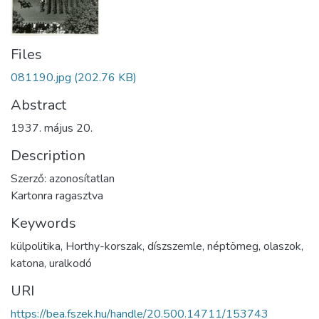
Files
081190.jpg
(202.76 KB)
Abstract
1937. május 20.
Description
Szerző: azonosítatlan
Kartonra ragasztva
Keywords
külpolitika
,
Horthy-korszak
,
díszszemle
,
néptömeg
,
olaszok
,
katona
,
uralkodó
URI
https://bea.fszek.hu/handle/20.500.14711/153743