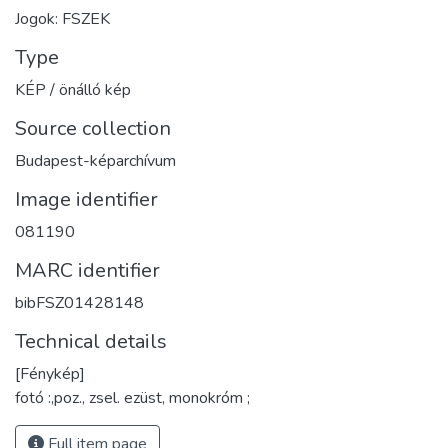
Jogok: FSZEK
Type
KÉP / önálló kép
Source collection
Budapest-képarchívum
Image identifier
081190
MARC identifier
bibFSZ01428148
Technical details
[Fénykép]
fotó :,poz., zsel. ezüst, monokróm ;
Full item page