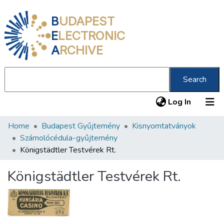
B
UDAPEST
E
LECTRONIC
A
RCHIVE
Search
(current
Log In
Home
Budapest Gyűjtemény
Kisnyomtatványok
Communities & Collections
Számolócédula-gyűjtemény
All of DSpace
Königstädtler Testvérek Rt.
Statistics
Königstädtler Testvérek Rt.
About us