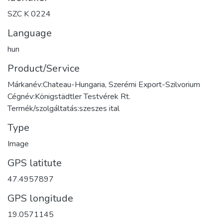
SZC K 0224
Language
hun
Product/Service
Márkanév:Chateau-Hungaria, Szerémi Export-Szilvorium
Cégnév:Königstädtler Testvérek Rt.
Termék/szolgáltatás:szeszes ital
Type
Image
GPS latitute
47.4957897
GPS longitude
19.0571145