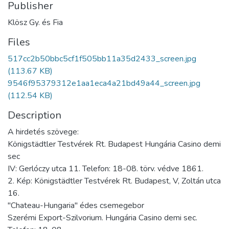
Publisher
Klösz Gy. és Fia
Files
517cc2b50bbc5cf1f505bb11a35d2433_screen.jpg
(113.67 KB)
9546f95379312e1aa1eca4a21bd49a44_screen.jpg
(112.54 KB)
Description
A hirdetés szövege:
Königstädtler Testvérek Rt. Budapest Hungária Casino demi
sec
IV: Gerlóczy utca 11. Telefon: 18-08. törv. védve 1861.
2. Kép: Königstädtler Testvérek Rt. Budapest, V, Zoltán utca
16.
"Chateau-Hungaria" édes csemegebor
Szerémi Export-Szilvorium. Hungária Casino demi sec.