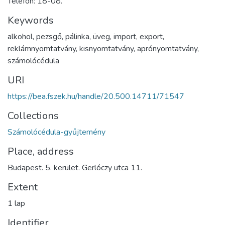
Telefon: 18-08.
Keywords
alkohol
,
pezsgő
,
pálinka
,
üveg
,
import
,
export
,
reklámnyomtatvány
,
kisnyomtatvány
,
aprónyomtatvány
,
számolócédula
URI
https://bea.fszek.hu/handle/20.500.14711/71547
Collections
Számolócédula-gyűjtemény
Place, address
Budapest. 5. kerület. Gerlóczy utca 11.
Extent
1 lap
Identifier