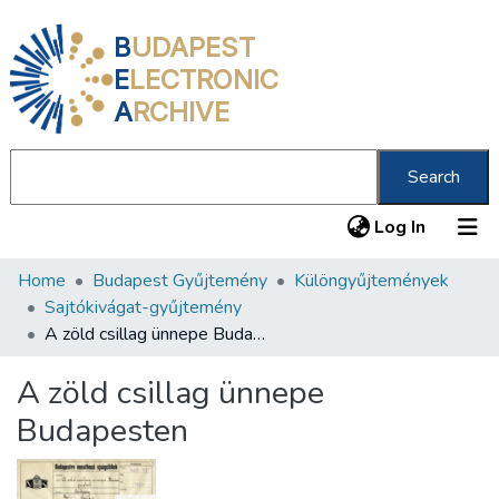
B
UDAPEST
E
LECTRONIC
A
RCHIVE
Search
(current
Log In
Home
Budapest Gyűjtemény
Különgyűjtemények
Communities & Collections
Sajtókivágat-gyűjtemény
All of DSpace
A zöld csillag ünnepe Budapesten
Statistics
A zöld csillag ünnepe
About us
Budapesten