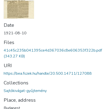
Date
1921-08-10
Files
41c45c235b041395ce4d367036c8e606353f322b.pdf
(343.27 KB)
URI
https://bea.fszek.hu/handle/20.500.14711/127088
Collections
Sajtókivágat-gyűjtemény
Place, address
Budapest