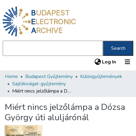
B
UDAPEST
E
LECTRONIC
A
RCHIVE
Search
(current
Log In
Home
Budapest Gyűjtemény
Különgyűjtemények
Communities & Collections
Sajtókivágat-gyűjtemény
All of DSpace
Miért nincs jelzőlámpa a Dózsa György úti aluljárónál
Statistics
Miért nincs jelzőlámpa a Dózsa
About us
György úti aluljárónál