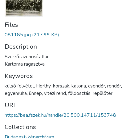
Files
081185.jpg
(217.99 KB)
Description
Szerző: azonosítatlan
Kartonra ragasztva
Keywords
külső felvétel
,
Horthy-korszak
,
katona
,
csendőr
,
rendőr
,
egyenruha
,
ünnep
,
vitézi rend
,
földosztás
,
repülőtér
URI
https://bea.fszek.hu/handle/20.500.14711/153748
Collections
Budapest-képarchívum