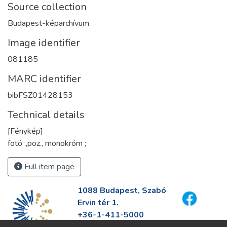
Source collection
Budapest-képarchívum
Image identifier
081185
MARC identifier
bibFSZ01428153
Technical details
[Fénykép]
fotó :,poz., monokróm ;
Full item page
1088 Budapest, Szabó
Ervin tér 1.
+36-1-411-5000