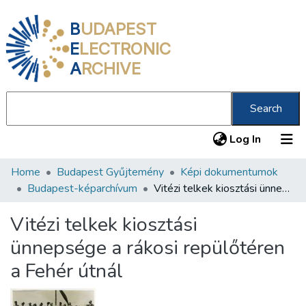
B
UDAPEST
E
LECTRONIC
A
RCHIVE
Search
(current
Log In
Home
Budapest Gyűjtemény
Képi dokumentumok
Communities & Collections
Budapest-képarchívum
Vitézi telkek kiosztási ünnepsége a rákosi repülőtéren a Fehér útnál
All of DSpace
Vitézi telkek kiosztási
Statistics
ünnepsége a rákosi repülőtéren
About us
a Fehér útnál