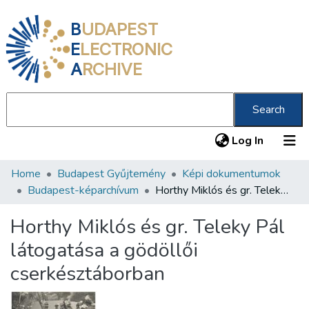
B
UDAPEST
E
LECTRONIC
A
RCHIVE
Search
(current
Log In
Home
Budapest Gyűjtemény
Képi dokumentumok
Communities & Collections
Budapest-képarchívum
Horthy Miklós és gr. Teleky Pál látogatása a gödöllői cserkésztáborban
All of DSpace
Horthy Miklós és gr. Teleky Pál
Statistics
látogatása a gödöllői
About us
cserkésztáborban