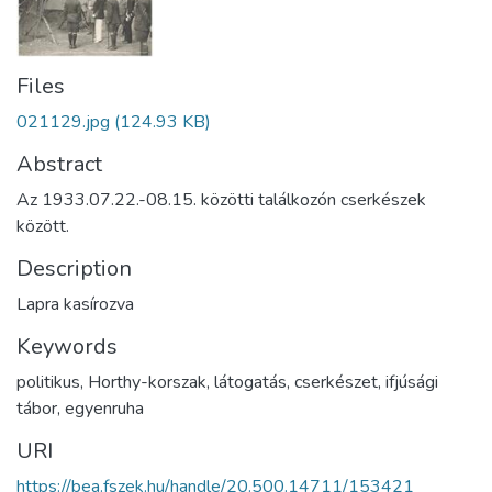
Files
021129.jpg
(124.93 KB)
Abstract
Az 1933.07.22.-08.15. közötti találkozón cserkészek
között.
Description
Lapra kasírozva
Keywords
politikus
,
Horthy-korszak
,
látogatás
,
cserkészet
,
ifjúsági
tábor
,
egyenruha
URI
https://bea.fszek.hu/handle/20.500.14711/153421