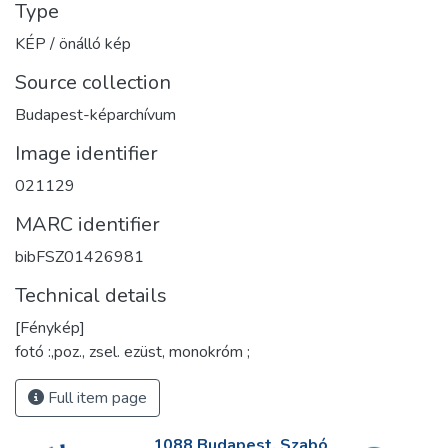
Type
KÉP / önálló kép
Source collection
Budapest-képarchívum
Image identifier
021129
MARC identifier
bibFSZ01426981
Technical details
[Fénykép]
fotó :,poz., zsel. ezüst, monokróm ;
Full item page
1088 Budapest, Szabó