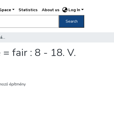
DSpace
Statistics
About us
Log In
Search
Budapest nemzetközi vásár = Messe = foire = fair : 8 - 18. V. 1936 /
fair : 8 - 18. V.
ámozó építmény