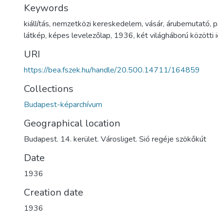
Keywords
kiállítás
,
nemzetközi kereskedelem
,
vásár
,
árubemutató
,
p
látkép
,
képes levelezőlap
,
1936
,
két világháború közötti 
URI
https://bea.fszek.hu/handle/20.500.14711/164859
Collections
Budapest-képarchívum
Geographical location
Budapest. 14. kerület. Városliget. Sió regéje szökőkút
Date
1936
Creation date
1936