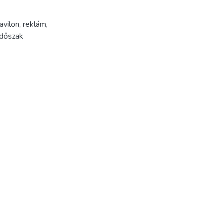
avilon
,
reklám
,
időszak