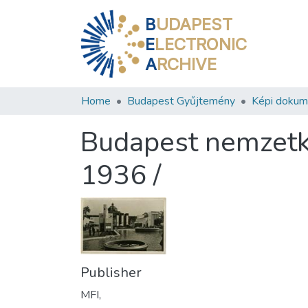
B
UDAPEST
E
LECTRONIC
A
RCHIVE
Home
Budapest Gyűjtemény
Képi doku
Budapest nemzetköz
1936 /
Publisher
MFI,