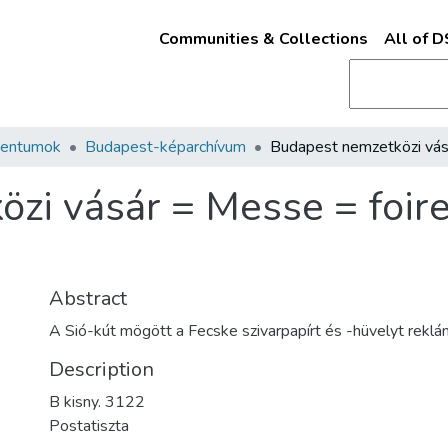
Communities & Collections
All of 
mentumok
Budapest-képarchívum
i vásár = Messe = foire = 
Abstract
A Sió-kút mögött a Fecske szivarpapírt és -hüvelyt rekl
Description
B kisny. 3122
Postatiszta