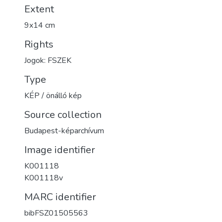
Extent
9x14 cm
Rights
Jogok: FSZEK
Type
KÉP / önálló kép
Source collection
Budapest-képarchívum
Image identifier
K001118
K001118v
MARC identifier
bibFSZ01505563