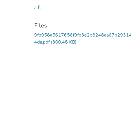
J. F.
Files
9fb958a5617656f9fb3e2b8248aa67b2931
4da.pdf
(300.48 KB)