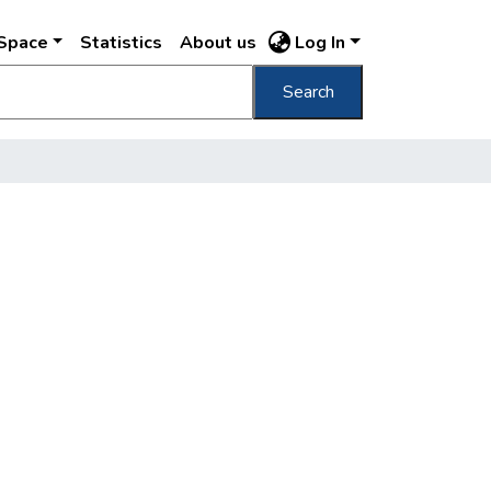
DSpace
Statistics
About us
Log In
Search