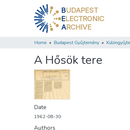
B
UDAPEST
E
LECTRONIC
A
RCHIVE
Home
Budapest Gyűjtemény
Különgyűjt
A Hősök tere
Date
1962-08-30
Authors