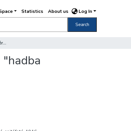
DSpace
Statistics
About us
Log In
Search
[A Bazilika harangjai szekéren, valószínűleg "hadba vonulásukkor", ágyúöntéshez leszerelve]
g "hadba