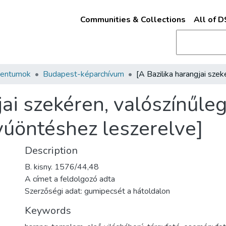
Communities & Collections
All of 
mentumok
Budapest-képarchívum
jai szekéren, valószínűle
yúöntéshez leszerelve]
Description
B. kisny. 1576/44,48
A címet a feldolgozó adta
Szerzőségi adat: gumipecsét a hátoldalon
Keywords