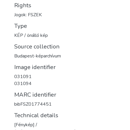
Rights
Jogok: FSZEK
Type
KÉP / önálló kép
Source collection
Budapest-képarchívum
Image identifier
031091
031094
MARC identifier
bibFSZ01774451
Technical details
[Fénykép] /