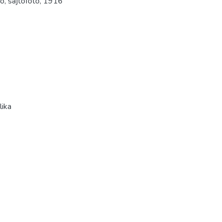
tó
,
sajtófotó
,
1916
lika