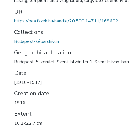
harang
,
templom
,
első világháború
,
tárgyfotó
,
eseményfo
URI
https://bea.fszek.hu/handle/20.500.14711/169602
Collections
Budapest-képarchívum
Geographical location
Budapest. 5. kerület. Szent István tér 1. Szent István-bazi
Date
[1916-1917]
Creation date
1916
Extent
16,2x22,7 cm