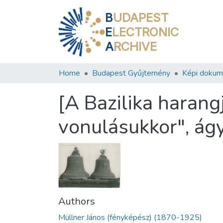
B
UDAPEST
E
LECTRONIC
A
RCHIVE
Home
Budapest Gyűjtemény
Képi doku
[A Bazilika harang
vonulásukkor", ág
Authors
Müllner János (fényképész) (1870-1925)